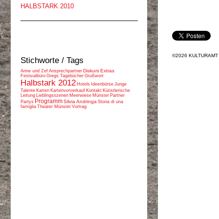
HALBSTARK 2010
©2026 KULTURAMT
Stichworte / Tags
Diskurs
Extras
Anne und Zef
Ansprechpartner
Festivalbüro
Gregs Tagebücher
Grußwort
Halbstark 2012
Hotels
Ideenbörse
Junge
Talente
Karten
Kartenvorverkauf
Kontakt
Künstlerische
Leitung
Lieblingsszenen
Meerwiese
Münster
Partner
Programm
Silvia Andringa
Partys
Storia di una
famiglia
Theater Münster
Vortrag