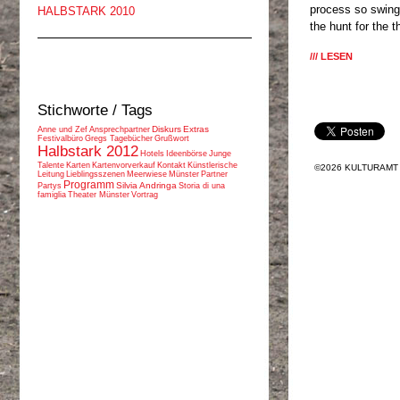
process so swing
HALBSTARK 2010
the hunt for the t
LESEN
Stichworte / Tags
Diskurs
Extras
Anne und Zef
Ansprechpartner
Festivalbüro
Gregs Tagebücher
Grußwort
Halbstark 2012
Hotels
Ideenbörse
Junge
Talente
Karten
Kartenvorverkauf
Kontakt
Künstlerische
©2026 KULTURAMT
Leitung
Lieblingsszenen
Meerwiese
Münster
Partner
Programm
Silvia Andringa
Partys
Storia di una
famiglia
Theater Münster
Vortrag